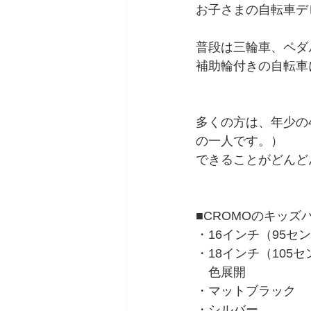
お子さまの自転車デ
普段は三輪車、ペダ
補助輪付きの自転車
多くの方は、年少の
の一人です。）
できることがどんど
■CROMOのキッズ
・16インチ（95セ
・18インチ（105
　色展開
・マットブラック
・シルバー