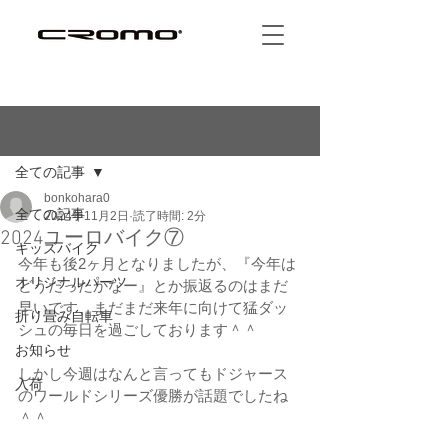
記事
全ての記事
bonkohara0
全ての記事
2024年11月2日
読了時間: 2分
2024ユーロバイク⑦
キッズバイク
今年も後2ヶ月となりましたが、『今年は
オリジナルパーツ
どうだったかなー』とか振返るのはまだ
早いです、まだまだ来年に向けて猛ダッ
折り畳み自転車
シュの毎日を過ごしております＾＾
お知らせ
しかし今週はなんと言ってもドジャース
入荷
のワールドシリーズ優勝が話題でしたね
＾＾