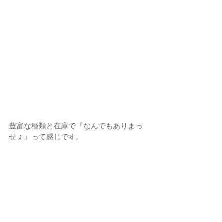
豊富な種類と在庫で『なんでもありまっ
せぇ』って感じです。
完成車の展示品は安定のE-bike、グラベル
バイク、MTBが多く展示されています。