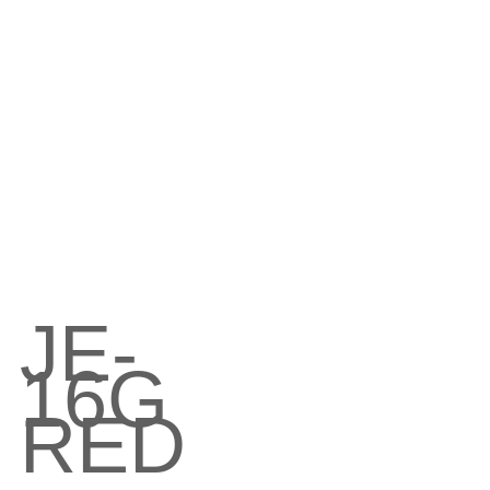
JE-
16G　
RED