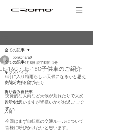
記事
全ての記事
bonkohara0
全ての記事
2024年6月8日
読了時間: 1分
JE-16G・JE-18G子供車のご紹介
キッズバイク
6月に入り梅雨らしい天候になるかと思え
オリジナルパーツ
ば暑い日も続いたり
折り畳み自転車
突発的な大雨など天候が荒れたりで大変
お知らせ
だとは思いますが皆様いかがお過ごしで
すか。
入荷
今回はまず自転車の交通ルールについて
皆様に呼びかけたいと思います。