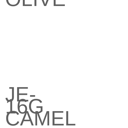
JE-
16G　
CAMEL