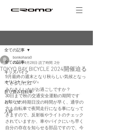
記事
全ての記事
bonkohara0
全ての記事
2024年9月28日
読了時間: 2分
TOKYO BAY BICYCLE 2024開催迫る
キッズバイク
9月最終の週末となり秋らしい気候となっ
オリジナルパーツ
てきましたね＾＾
みなさんいかがお過ごしですか？
折り畳み自転車
30日まで秋の交通安全運動の期間です
お知らせ
が、この時期日没の時間が早く、通学の
方も自転車で夜間走行になる事になって
入荷
きますので、反射板やライトのチェック
されていますか、車やバイクにいち早く
自分の存在を知らせる部品ですので、今