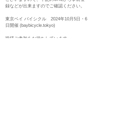
録などが出来ますのでご確認ください。
東京ベイ バイシクル　2024年10月5日・6
日開催 (
baybicycle.tokyo
)
皆様ご参加をお待ちしています。
さて、今回はこの辺でまた次回お楽しみ
に＾＾
コメント
コメントを追加…