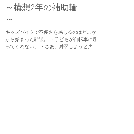
助輪ができるまで
～構想2年の補助輪
～
キッズバイクで不便さを感じるのはどこか？
から始まった雑談。 ・子どもが自転車に座
ってくれない。 ・さあ、練習しようと声を
かけても「無理〜」と鬼ごっこをはじめ
る。。 ・子どもが何かを察して、拒否す
る。 と、大人のやる気と子どものやる気の
タイミングが合わないのが不便との結論に
な...