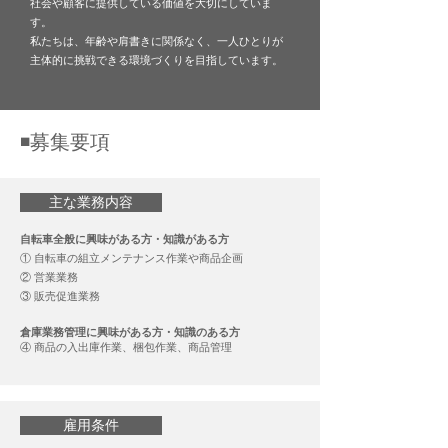
社会や顧客に提供している価値を大切にしていま
す。
私たちは、年齢や肩書きに関係なく、一人ひとりが
主体的に挑戦できる環境づくりを目指しています。
◾️募集要項
主な業務内容
自転車全般に興味がある方・知識がある方
① 自転車の組立メンテナンス作業や商品企画
② 営業業務
③ 販売促進業務
倉庫業務管理に興味がある方・知識のある方
④ 商品の入出庫作業、梱包作業、商品管理
雇用条件