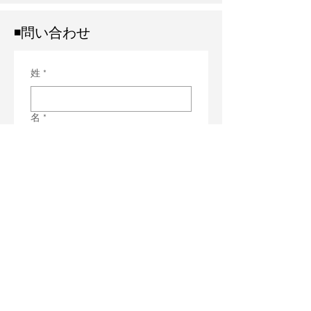
◾️問い合わせ
姓
*
名
*
メールアドレス
*
電話番号
希望職種がございましたらご回答く
ださい。
備考欄