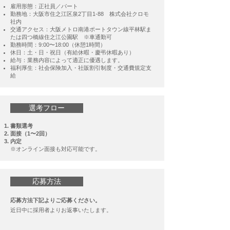
雇用形態：正社員／パート
勤務地：大阪市住之江区泉2丁目1-88 株式会社クロモ
社内
交通アクセス：大阪メトロ南港ポートタウン線平林駅ま
たは四つ橋線住之江公園駅 ※車通勤可
勤務時間：9:00〜18:00（休憩1時間）
休日：土・日・祝日（有給休暇・慶弔休暇あり）
給与：業務内容によって適正に優遇します。
福利厚生：社会保険加入・社販割引制度・交通費規定支
給​
選考フロー
書類選考
面接（1〜2回）
内定
※オンライン面接も対応可能です。
応募方法
応募方法下記よりご応募ください。
​近日中に採用者よりお返事いたします。