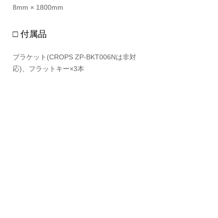
8mm × 1800mm
□ 付属品
ブラケット(CROPS ZP-BKT006Nは非対
応)、フラットキー×3本
CROMO MOTOR INTERNATIONAL CO. LTD.
10520
5/1 ซอยร่มเกล้า23 แขวงคลองสามประเวศ เขต
ลาดกระบัง กรุงเทพ
Tel :
064-941-4636
Support
cromomotor@cromobike.com