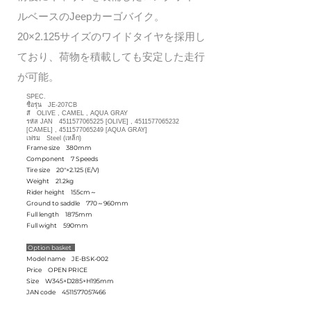
ルベースのJeepカーゴバイク。
20×2.125サイズのワイドタイヤを採用し
ており、荷物を積載しても安定した走行
が可能。
SPEC.
ชื่อรุ่น JE-207CB
สี OLIVE , CAMEL , AQUA GRAY
รหัส JAN
4511577065225
[OLIVE] ,
4511577065232
[CAMEL] ,
4511577065249
[AQUA GRAY]
เฟรม Steel (เหล็ก)
Frame size 380mm
Component 7 Speeds
Tire size 20"×2.125 (E/V)
Weight 21.2kg
Rider height 155cm～
Ground to saddle 770～960mm
Full length 1875mm
Full wight 590mm
Option basket
Model name JE-BSK-002
Price OPEN PRICE
Size W345×D285×H195mm
JAN code
4511577057466