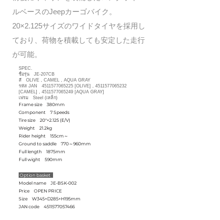
ルベースのJeepカーゴバイク。
20×2.125サイズのワイドタイヤを採用し
ており、荷物を積載しても安定した走行
が可能。
SPEC.
ชื่อรุ่น JE-207CB
สี OLIVE , CAMEL , AQUA GRAY
รหัส JAN
4511577065225
[OLIVE] ,
4511577065232
[CAMEL] ,
4511577065249
[AQUA GRAY]
เฟรม Steel (เหล็ก)
Frame size 380mm
Component 7 Speeds
Tire size 20"×2.125 (E/V)
Weight 21.2kg
Rider height 155cm～
Ground to saddle 770～960mm
Full length 1875mm
Full wight 590mm
Option basket
Model name JE-BSK-002
Price OPEN PRICE
Size W345×D285×H195mm
JAN code
4511577057466