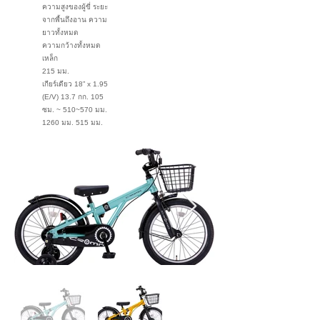
ความสูงของผู้ขี่ ระยะ
จากพื้นถึงอาน ความ
ยาวทั้งหมด
ความกว้างทั้งหมด
เหล็ก
215 มม.
เกียร์เดียว 18” x 1.95
(E/V) 13.7 กก. 105
ซม. ~ 510~570 มม.
1260 มม. 515 มม.