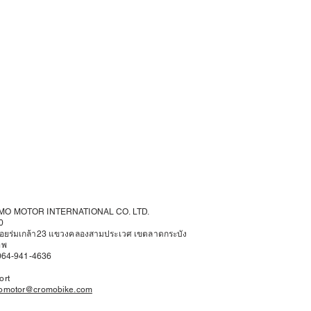
O MOTOR INTERNATIONAL CO. LTD.
0
ซอยร่มเกล้า23 แขวงคลองสามประเวศ เขตลาดกระบัง
ทพ
 064-941-4636
ort
omotor@cromobike.com