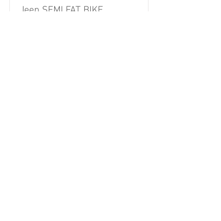
Jeep SEMI FAT BIKE
​Jeepの無骨で強靭なイメージにピッ
タリな特別塗装(Wrinkle/リンクル塗
装)を施したセミファットバイク。オ
フロードなイメージの樹脂製フェンダ
ーを標準装備。
Read More