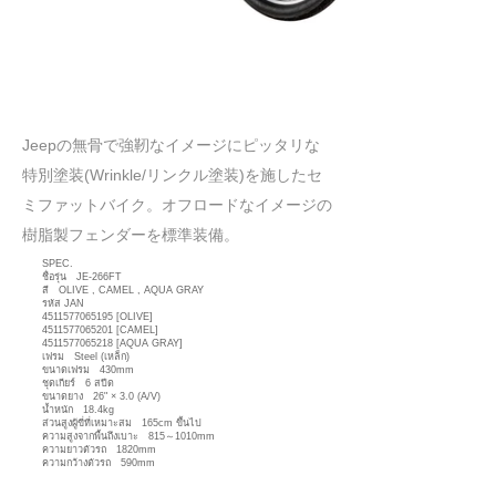
​Jeepの無骨で強靭なイメージにピッタリな
特別塗装(Wrinkle/リンクル塗装)を施したセ
ミファットバイク。オフロードなイメージの
樹脂製フェンダーを標準装備。
SPEC.
ชื่อรุ่น JE-266FT
สี OLIVE , CAMEL , AQUA GRAY
รหัส JAN
4511577065195
[OLIVE]
4511577065201
[CAMEL]
4511577065218
[AQUA GRAY]
เฟรม Steel (เหล็ก)
ขนาดเฟรม 430mm
ชุดเกียร์ 6 สปีด
ขนาดยาง 26" × 3.0 (A/V)
น้ำหนัก 18.4kg
ส่วนสูงผู้ขี่ที่เหมาะสม 165cm ขึ้นไป
ความสูงจากพื้นถึงเบาะ 815～1010mm
ความยาวตัวรถ 1820mm
ความกว้างตัวรถ 590mm