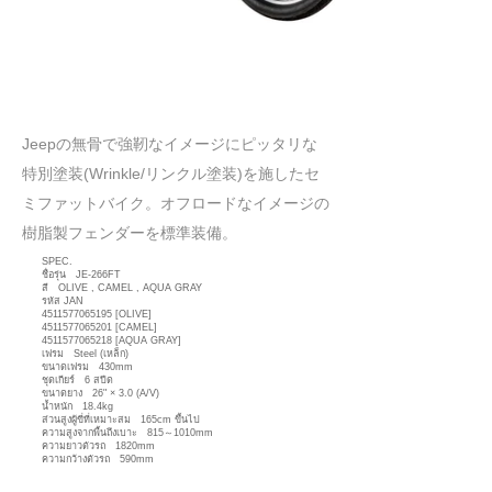
​Jeepの無骨で強靭なイメージにピッタリな
特別塗装(Wrinkle/リンクル塗装)を施したセ
ミファットバイク。オフロードなイメージの
樹脂製フェンダーを標準装備。
SPEC.
ชื่อรุ่น JE-266FT
สี OLIVE , CAMEL , AQUA GRAY
รหัส JAN
4511577065195
[OLIVE]
4511577065201
[CAMEL]
4511577065218
[AQUA GRAY]
เฟรม Steel (เหล็ก)
ขนาดเฟรม 430mm
ชุดเกียร์ 6 สปีด
ขนาดยาง 26" × 3.0 (A/V)
น้ำหนัก 18.4kg
ส่วนสูงผู้ขี่ที่เหมาะสม 165cm ขึ้นไป
ความสูงจากพื้นถึงเบาะ 815～1010mm
ความยาวตัวรถ 1820mm
ความกว้างตัวรถ 590mm