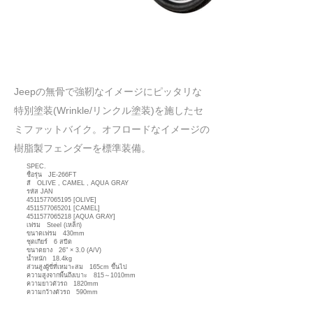
​Jeepの無骨で強靭なイメージにピッタリな
特別塗装(Wrinkle/リンクル塗装)を施したセ
ミファットバイク。オフロードなイメージの
樹脂製フェンダーを標準装備。
SPEC.
ชื่อรุ่น JE-266FT
สี OLIVE , CAMEL , AQUA GRAY
รหัส JAN
4511577065195
[OLIVE]
4511577065201
[CAMEL]
4511577065218
[AQUA GRAY]
เฟรม Steel (เหล็ก)
ขนาดเฟรม 430mm
ชุดเกียร์ 6 สปีด
ขนาดยาง 26" × 3.0 (A/V)
น้ำหนัก 18.4kg
ส่วนสูงผู้ขี่ที่เหมาะสม 165cm ขึ้นไป
ความสูงจากพื้นถึงเบาะ 815～1010mm
ความยาวตัวรถ 1820mm
ความกว้างตัวรถ 590mm