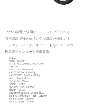
​Jeepの無骨で強靭なイメージにピッタリな
特別塗装(Wrinkle/リンクル塗装)を施したセ
ミファットバイク。オフロードなイメージの
樹脂製フェンダーを標準装備。
SPEC.
ชื่อรุ่น JE-266FT
สี OLIVE , CAMEL , AQUA GRAY
รหัส JAN
4511577065195
[OLIVE]
4511577065201
[CAMEL]
4511577065218
[AQUA GRAY]
เฟรม Steel (เหล็ก)
ขนาดเฟรม 430mm
ชุดเกียร์ 6 สปีด
ขนาดยาง 26" × 3.0 (A/V)
น้ำหนัก 18.4kg
ส่วนสูงผู้ขี่ที่เหมาะสม 165cm ขึ้นไป
ความสูงจากพื้นถึงเบาะ 815～1010mm
ความยาวตัวรถ 1820mm
ความกว้างตัวรถ 590mm