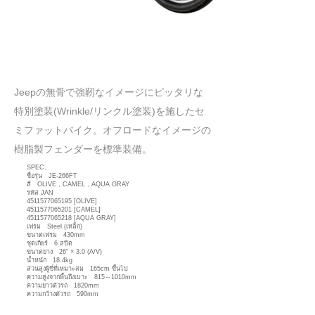
​Jeepの無骨で強靭なイメージにピッタリな
特別塗装(Wrinkle/リンクル塗装)を施したセ
ミファットバイク。オフロードなイメージの
樹脂製フェンダーを標準装備。
SPEC.
ชื่อรุ่น JE-266FT
สี OLIVE , CAMEL , AQUA GRAY
รหัส JAN
4511577065195
[OLIVE]
4511577065201
[CAMEL]
4511577065218
[AQUA GRAY]
เฟรม Steel (เหล็ก)
ขนาดเฟรม 430mm
ชุดเกียร์ 6 สปีด
ขนาดยาง 26" × 3.0 (A/V)
น้ำหนัก 18.4kg
ส่วนสูงผู้ขี่ที่เหมาะสม 165cm ขึ้นไป
ความสูงจากพื้นถึงเบาะ 815～1010mm
ความยาวตัวรถ 1820mm
ความกว้างตัวรถ 590mm