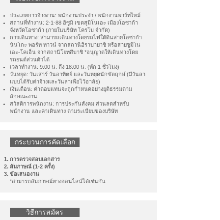
ประเภทการจ้างงาน: พนักงานประจำ / พนักงานพาร์ทไทม์
สถานที่ทำงาน: 2-1-88 อิซูมิ เขตสุมิโนเอะ เมืองโอซาก้า
จังหวัดโอซาก้า (ภายในบริษัท โครโม จำกัด)
การเดินทาง: สามารถเดินทางโดยรถไฟใต้ดินสายโอซาก้า
นันโกะ พอร์ท ทาวน์ จากสถานีฮิราบายาชิ หรือสายซูมิโน
เอะ-โคเอ็น จากสถานีโยทสึบาชิ *อนุญาตให้เดินทางโดย
รถยนต์ส่วนตัวได้
เวลาทำงาน: 9:00 น. ถึง 18:00 น. (พัก 1 ชั่วโมง)
วันหยุด: วันเสาร์ วันอาทิตย์ และวันหยุดนักขัตฤกษ์ (มีวันลา
แบบได้รับค่าจ้างและวันลาเพื่อไว้อาลัย)
เงินเดือน: ค่าตอบแทนจะถูกกำหนดอย่างยุติธรรมตาม
ลักษณะงาน
สวัสดิการพนักงาน: การประกันสังคม ส่วนลดสำหรับ
พนักงาน และค่าเดินทาง ตามระเบียบของบริษัท
กระบวนการคัดเลือก
การตรวจสอบเอกสาร
สัมภาษณ์ (1-2 ครั้ง)
ข้อเสนองาน
*สามารถสัมภาษณ์ทางออนไลน์ได้เช่นกัน
วิธีการสมัคร