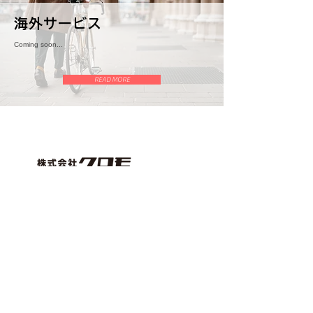
海外サービス
Coming soon...
READ MORE
〒559-0023
大阪市住之江区泉2丁目1番88号
TEL.
06-6686-0995
/ FAX.
06-6686-5220
株式会社クロモ Web受発注システム
問い合わせ