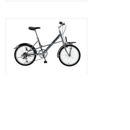
VW-206COM
MINI VELO
詳細