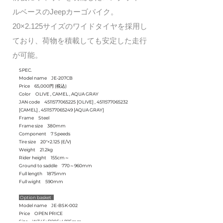
ルベースのJeepカーゴバイク。
20×2.125サイズのワイドタイヤを採用し
ており、荷物を積載しても安定した走行
が可能。
SPEC.
Model name JE-207CB
Price 65,000円 (税込)
Color OLIVE , CAMEL , AQUA GRAY
JAN code
4511577065225
[OLIVE] ,
4511577065232
[CAMEL] ,
4511577065249
[AQUA GRAY]
Frame Steel
Frame size 380mm
Component 7 Speeds
Tire size 20"×2.125 (E/V)
Weight 21.2kg
Rider height 155cm～
Ground to saddle 770～960mm
Full length 1875mm
Full wight 590mm
Option basket
Model name JE-BSK-002
Price OPEN PRICE
Size W345×D285×H195mm