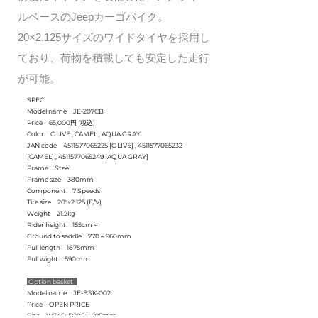
ルベースのJeepカーゴバイク。
20×2.125サイズのワイドタイヤを採用し
ており、荷物を積載しても安定した走行
が可能。
SPEC.
Model name JE-207CB
Price 65,000円 (税込)
Color OLIVE , CAMEL , AQUA GRAY
JAN code
4511577065225
[OLIVE] ,
4511577065232
[CAMEL] ,
4511577065249
[AQUA GRAY]
Frame Steel
Frame size 380mm
Component 7 Speeds
Tire size 20"×2.125 (E/V)
Weight 21.2kg
Rider height 155cm～
Ground to saddle 770～960mm
Full length 1875mm
Full wight 590mm
Option basket
Model name JE-BSK-002
Price OPEN PRICE
Size W345×D285×H195mm