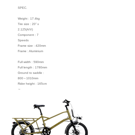
SPEC.
Weight : 17.4kg
Tire size : 20” x
2.125(A/V)
Component : 7
Speeds
Frame size : 420mm
Frame : Aluminium
Full width : 590mm
Full length : 1780mm
Ground to saddle :
800～1010mm
Rider height : 165cm
～