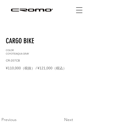
CARGO BIKE
COLOR
COYOTE/AQUA GRAY
CR-207CB
¥110,000（税抜） / ¥121,000（税込）
Previous
Next