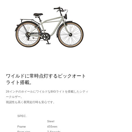
ワイルドに常時点灯するビックオート
ライト搭載。
26インチのホイールにワイルドなBIGライトを搭載したシティ
ークルザー。
視認性も高く夜間走行時も安心です。
SPEC.
Steel
Frame
455mm
Fram size
7 Speeds