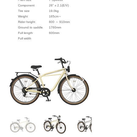
Component
26" x 2.1(E/V)
Tire size
19.0kg
Weight
165cm～
Rider height
800 ～ 910mm
Ground to saddle
1760mm
Full length
600mm
Full width