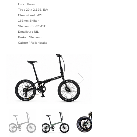
Fork : Hi-ten
Tire : 20 x 2.125, E/V
Chainwheel : 42T
165mm Shifter :
Shimano SL-3S41E
Derailleur : NIL
Brake : Shimano
Caliper / Roller brake