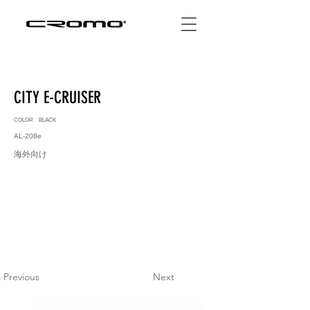
CITY E-CRUISER
COLOR BLACK
AL-208e
海外向け
Previous
Next