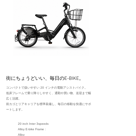
街にちょうどいい、毎日のE-BIKE。
コンパクトで扱いやすい 20 インチの電動アシストバイク。
低床フレームで乗り降りしやすく、通勤や買い物、送迎まで幅
広く活躍。
前カゴとリアキャリアを標準装備し、毎日の移動を快適にサポ
ートします。
20 inch Inter 3speeds
Alloy E-bike Frame :
Alloy