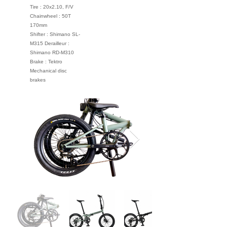
Tire : 20x2.10, F/V
Chainwheel : 50T
170mm
Shifter : Shimano SL-
M315 Derailleur :
Shimano RD-M310
Brake : Tektro
Mechanical disc
brakes