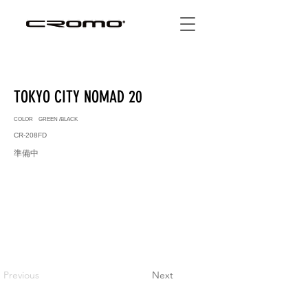
TOKYO CITY NOMAD 20
COLOR GREEN /BLACK
CR-208FD
準備中
Previous
Next