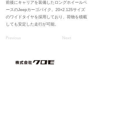
前後にキャリアを装備したロングホイールベ
ースのJeepカーゴバイク。20×2.125サイズ
のワイドタイヤを採用しており、荷物を積載
しても安定した走行が可能。
Previous
Next
〒559-0023
大阪市住之江区泉2丁目1番88号
TEL.
06-6686-0995
/ FAX.
06-6686-5220
株式会社クロモ Web受発注システム
問い合わせ
© CROMO corportion. All Rights Reserved.