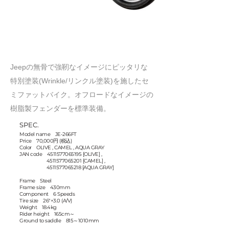
​Jeepの無骨で強靭なイメージにピッタリな
特別塗装(Wrinkle/リンクル塗装)を施したセ
ミファットバイク。オフロードなイメージの
樹脂製フェンダーを標準装備。
SPEC.
Model name JE-266FT
Price 70,000円 (税込)
Color OLIVE , CAMEL , AQUA GRAY
JAN code
4511577065195
[OLIVE] ,
4511577065201
[CAMEL] ,
4511577065218
[AQUA GRAY]
Frame Steel
Frame size 430mm
Component 6 Speeds
Tire size 26"×3.0 (A/V)
Weight 18.4kg
Rider height 165cm～
Ground to saddle 815～1010mm
Full length 1820mm