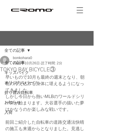
記事
全ての記事
bonkohara0
全ての記事
2024年10月26日
読了時間: 2分
TOKYO BAY BICYCLE③
キッズバイク
早いもので10月も最終の週末となり、朝
オリジナルパーツ
晩の冷え込みも身体に堪えるようになっ
てきました。
折り畳み自転車
しかし今日から熱いMLBのワールドシリ
お知らせ
ーズが始まります。大谷選手の描いた夢
はかなうのか楽しみな戦いです。
入荷
前回ご紹介した自転車の道路交通法快晴
の施工も来週からとなりました。見逃し