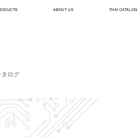
RODUCTS
ABOUT US
THAI CATALO
021
カタログ