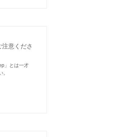
ご注意くださ
ep」とは一才
い。